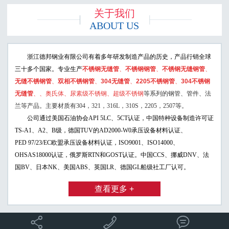
关于我们
ABOUT US
浙江德邦钢业有限公司有着多年研发制造
产品的历史，产品行销全球
三十多个国家。专业生产
不锈钢无缝管
、
不锈钢钢管
、
不锈钢无缝钢管
、
无缝不锈钢管
、
双相不锈钢管
、
304无缝管
、
2205不锈钢管
、
304不锈钢
无缝管
、
、奥氏体、尿素级不锈钢、超级不锈钢
等系列的钢管、管件、法
兰等产品。主要材质有304，321，316L，310S，2205，2507等。
公司通过美国石油协会API 5LC、5CT认证，中国特种设备制造许可证
TS-A1、A2、B级，德国TUV的AD2000-W0承压设备材料认证、
PED 97/23/EC欧盟承压设备材料认证，ISO9001、ISO14000、
OHSAS18000认证，俄罗斯RTN和GOST认证。中国CCS、挪威DNV、法
国BV、日本NK、美国ABS、英国LR、德国GL船级社工厂认可。
查看更多 +


