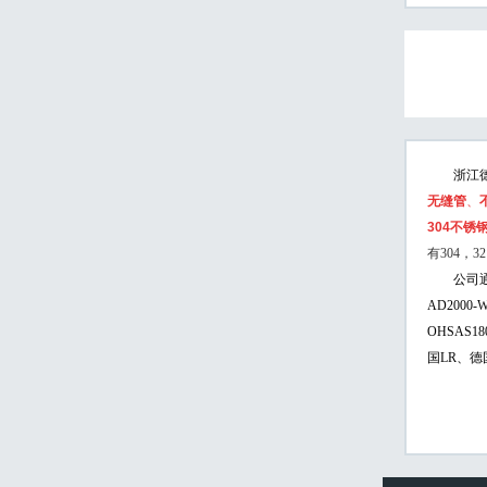
浙江德邦
无缝管
、
304不锈
有304，32
公司通过美
AD2000
OHSAS
国LR、德