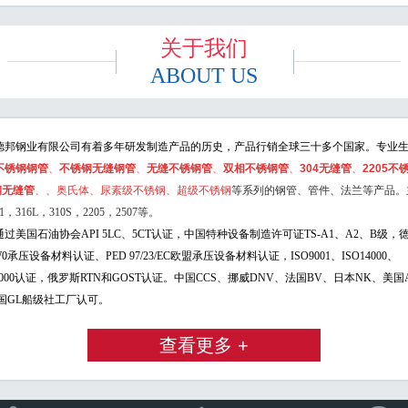
关于我们
ABOUT US
钢业有限公司有着多年研发制造
产品的历史，产品行销全球三十多个国家。专业
不锈钢钢管
、
不锈钢无缝钢管
、
无缝不锈钢管
、
双相不锈钢管
、
304无缝管
、
2205不
钢无缝管
、
、奥氏体、尿素级不锈钢、超级不锈钢
等系列的钢管、管件、法兰等产品。
1，316L，310S，2205，2507等。
国石油协会API 5LC、5CT认证，中国特种设备制造许可证TS-A1、A2、B级，德
-W0承压设备材料认证、PED 97/23/EC欧盟承压设备材料认证，ISO9001、ISO14000、
18000认证，俄罗斯RTN和GOST认证。中国CCS、挪威DNV、法国BV、日本NK、美国
国GL船级社工厂认可。
查看更多 +