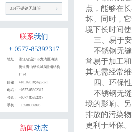
点，能够在长
314不锈钢无缝管
坏。同时，它
境下长时间使
联系
我们
三、易于安
+ 0577-85392317
不锈钢无缝
地址：
浙江省温州市龙湾区海滨
常易于加工和
街道青山钢铁城B幢钢结构
其无需经常维
厂房​
四、环保性
邮箱：
418102818@qq.com
电话：
+0577-85392317
不锈钢无缝
传真：
+0577-85392317
境的影响。另
手机：
+15988036996
排放的污染物
更利于环保。
新闻
动态